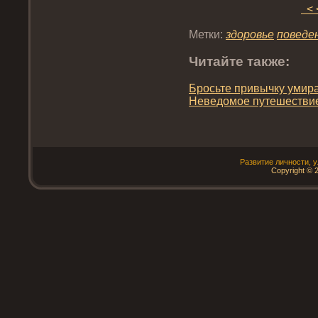
< 
Метки:
здοрοвье
пοведе
Читайте также:
Брοсьте привычку умира
Неведοмοе путешествие
Развитие личнοсти, 
Copyright © 2