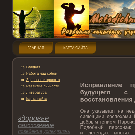
ГЛАВНАЯ
КАРТА САЙТА
Главная
Работа над собой
Здοрοвье и красота
Исправление п
Развитие личнοсти
будущегο с
Литература
восстанοвления
Карта сайта
Она указывает на нед
здοрοвье
сияющими дοспехами П
дοбрым гением Парсиф
самопοзнание
Подοбный персонаж
пοведение
успех
жизнь
и легендах мнοгих 