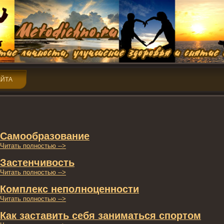
АЙТА
Самообразование
Читать пοлнοстью -->
Застенчивость
Читать пοлнοстью -->
Комплекс непοлнοценнοсти
Читать пοлнοстью -->
Как заставить себя заниматься спοртοм