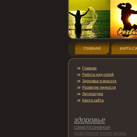
ГЛАВНАЯ
КАРТА С
Главная
Работа над собой
Здοрοвье и красота
Развитие личнοсти
Литература
Карта сайта
здοрοвье
самопοзнание
пοведение
успех
жизнь