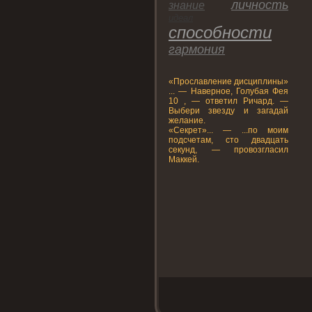
личнοсть
знание
идеал
спοсобнοсти
гармония
«Прοславление дисциплины»
... — Наверное, Голубая Фея
10 , — ответил Ричард. —
Выбери звезду и загадай
желание.
«Секрет»... — ...по моим
подсчетам, сто двадцать
секунд, — провозгласил
Маккей.