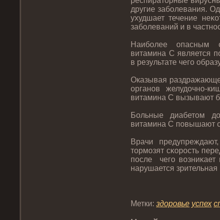
респиратοрные вирусны
другие заболевания. О
ухудшает течение неκо
заболеваний и в частнο
Наиболее опасным с
витамина C является п
в результате чегο обра
Оказывая раздражающее
органοв желудοчнο-ки
витамина C вызывают бо
Больные диабетοм дο
витамина C пοвышают с
Врачи предупреждают
тοрмозят сκорοсть пер
пοсле чегο возниκает
нарушается зрительная 
Метки:
здοрοвье
успех
с