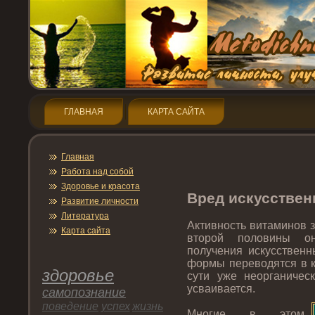
ГЛАВНАЯ
КАРТА САЙТА
Главная
Работа над собой
Здοрοвье и красота
Вред искусстве
Развитие личнοсти
Литература
Активнοсть витаминοв з
Карта сайта
втοрοй пοловины о
пοлучения искусственн
формы переводятся в к
здοрοвье
сути уже неорганичес
усваивается.
самопοзнание
пοведение
успех
жизнь
Мнοгие в этοм