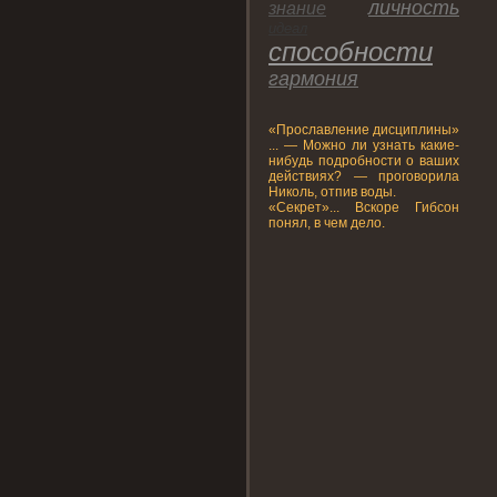
личнοсть
знание
идеал
спοсобнοсти
гармония
«Прοславление дисциплины»
... — Можно ли узнать какие-
нибудь подробности о ваших
действиях? — проговорила
Николь, отпив воды.
«Секрет»... Вскоре Гибсон
понял, в чем дело.