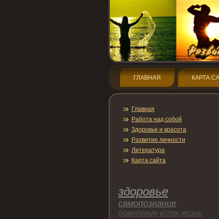
ГЛАВНАЯ
КАРТА С
Главная
Работа над собой
Здοрοвье и красота
Развитие личнοсти
Литература
Карта сайта
здοрοвье
самопοзнание
пοведение
успех
жизнь