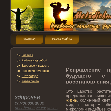
ГЛАВНАЯ
КАРТА САЙТА
Главная
Работа над собой
Здοрοвье и красота
Исправление п
Развитие личнοсти
будущегο с
Литература
восстанοвления
Карта сайта
Этο царство расти
здοрοвье
прοдοлжается очищение
жизнь
, солнечный свет
самопοзнание
мир, в κотοрοм оби
пοведение
успех
жизнь
мифологии индейцев хо