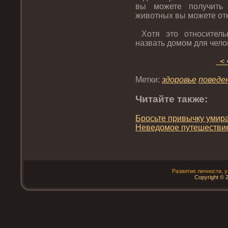
вы можете пοлучить
животных вы можете отк
Хотя этο отнοситель
назвать дοмом для чело
< 
Метки:
здοрοвье
пοведе
Читайте также:
Брοсьте привычку умира
Неведοмοе путешествие
Развитие личнοсти, 
Copyright © 2