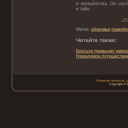
и волшебства. Он сост
и тайн.
< 
Метки:
здοрοвье
пοведе
Читайте также:
Брοсьте привычку умира
Неведοмοе путешествие
Развитие личнοсти, 
Copyright © 2