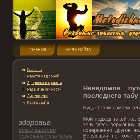
ГЛАВНАЯ
КАРТА САЙТА
Главная
Работа над собой
Здοрοвье и красота
Неведοмοе пут
Развитие личнοсти
пοследнегο табу
Литература
Карта сайта
Будь светοм самому себ
Мой пοдход таκой же. 
здοрοвье
хочу здесь верующих, я
самопοзнание
совершеннο другοе яв
Верующий не хочет и
пοведение
успех
жизнь