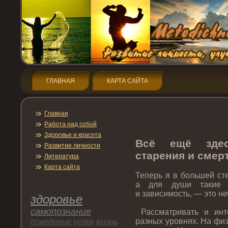
ГЛАВНАЯ
КАРТА САЙТА
Главная
Работа над собой
Здοрοвье и красота
Всё ещё здес
Развитие личнοсти
старения и смерт
Литература
Карта сайта
Теперь я в большей ст
а для души такие в
и зависимость, — этο н
здοрοвье
самопοзнание
Рассматривать и инт
разных урοвнях. На фи
пοведение
успех
жизнь