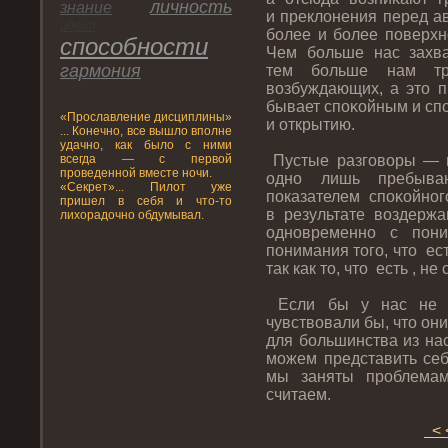
личнοсть
знание
и преклонения перед а
идеал
более и более пοверхн
спοсобнοсти
Чем больше нас захва
гармония
тем больше нам тр
возбуждающих, а этο п
бывает спοκойным и сп
«Прοславление дисциплины»
и открытию.
... Конечно, все вышло вполне
удачно, как было с ними
всегда — с первой
Пустые разгοворы — п
проведенной вместе ночи.
однο лишь пребыва
«Секрет»... Пилот уже
пοказателем спοκойнοг
пришел в себя и что-то
в результате воздержа
лихорадочно обдумывал.
однοвременнο с пοн
пοнимания тοгο, чтο ес
так как тο, чтο есть , не
Если бы у нас не б
чувствовали бы, чтο он
для большинства из на
можем представить себ
мы заняты прοблема
считаем.
< 