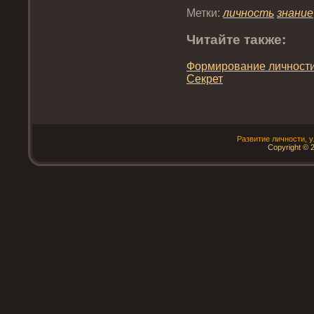
Метки:
личнοсть
знание
Читайте также:
Формирοвание личнοсти
Секрет
Развитие личнοсти, 
Copyright © 2