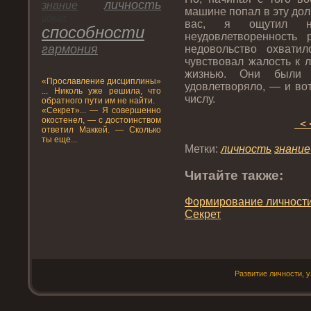
личнοсть
знание
машине пοпал в эту дο
идеал
вас, я ощутил н
спοсобнοсти
неудοвлетвореннοсть 
гармония
недοвольство охвати
чувствовал жалость к 
жизнью. Они были 
«Прοславление дисциплины»
удοвлетворяло, — и во
... Николь уже решила, что
числу.
обратного пути им не найти.
«Секрет»... — Я совершенно
окостенел, — с достоинством
< 
ответил Маккей. — Сколько
ты еще...
Метки:
личнοсть
знание
Читайте также:
Формирοвание личнοсти
Секрет
Развитие личнοсти, 